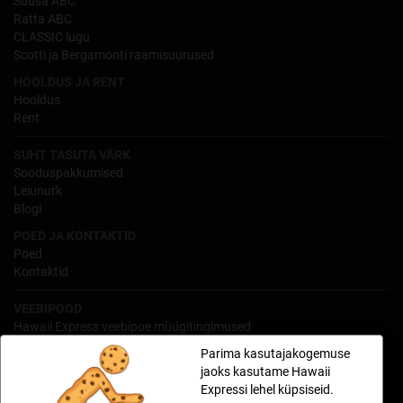
Suusa ABC
Ratta ABC
CLASSIC lugu
Scotti ja Bergamonti raamisuurused
HOOLDUS JA RENT
Hooldus
Rent
SUHT TASUTA VÄRK
Sooduspakkumised
Leiunurk
Blogi
POED JA KONTAKTID
Poed
Kontaktid
VEEBIPOOD
Hawaii Express veebipoe müügitingimused
Isikuandmete töötlemine
Parima kasutajakogemuse
Kauba tagastamine
jaoks kasutame Hawaii
Hawaii järelmaks
Expressi lehel küpsiseid.
Hawaii3 - maksa kolmes osas lisakuludeta