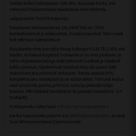
Valides kulleri helistatakse Teile ette. Kaupade kohta, mis
mahuvad Pakiautomaati saadetakse sms telefonile.
Jalgratastele TASUTA kojuvedu.
Kauplusest kättesaadavad JALGRATTAD on 100%
komplekteeritud ja sõiduvalmis. Kauplus teavitab Teid e-maili
teel tellimuse valmisolekust.
Kui plaanite oma uue ratta ikkagi kulleriga KOJU TELLIDA, siis
teadke, et Hawaii kogenud mehaanikud on oma pisikeste- ja
mitte nii pisikeste kätega selle eelnevalt hoolikalt ja täielikult
kokku pannud, reguleerinud, testinud ning siis uuesti Teile
saatmiseks ära pakkinud rattakasti. Ratas saabub 95%
komplektsuses rattakastis ja on sõiduvalmis. Teil tuleb kodus
vaid rattad alla panna, juhtraud, sadul ja pedaalid külge
keerata. NB! Kõikidel mudelitel ei ole pedaale komplektis. (v.t
tootepilti)
Kokkupaneku video leiad ->
E-poe ratta kokkupanek
<-
Kauba tagastuseks palume ära
täita tagastusavaldus
ja kaup
tuua lähimasse Hawaii Expressi poodi.