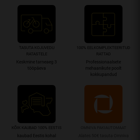
TASUTA KOJUVEDU
100% EEL­­­­KOMPLEK­TEERITUD
RATASTELE
RATTAD
Keskmine tarneaeg 3
Professionaalsete
tööpäeva
mehaanikute poolt
kokkupandud
KÕIK KAUBAD 100% EESTIS
OMNIVA PAKIAUTOMAAT
kaubad Eestis kohal
Alates 50€ tasuta Omniva