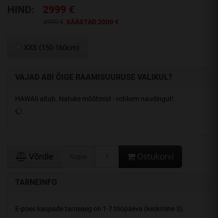
HIND:
2999 €
4999 €
SÄÄSTAD 2000 €
XXS (150-160cm)
VAJAD ABI ÕIGE RAAMISUURUSE VALIKUL?
HAWAII aitab. Natuke mõõtmist - rohkem naudingut!
Võrdle
Ostukorvi
Kogus
TARNEINFO
E-poes kaupade tarneaeg on 1-7 tööpäeva (keskmine 3).