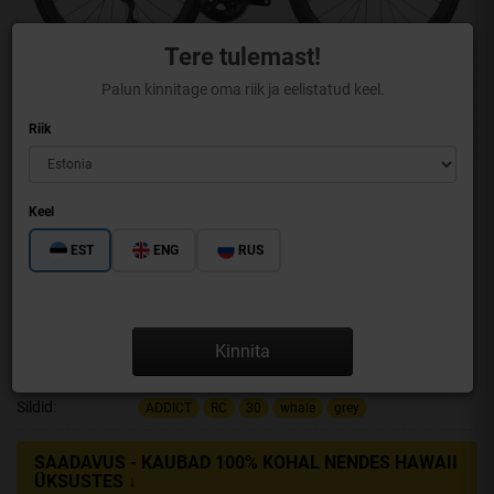
Tere tulemast!
Palun kinnitage oma riik ja eelistatud keel.
Riik
Keel
EST
ENG
RUS
ADDICT RC 30
Kinnita
Kaubamärk:
SCOTT
Mudel:
423250-8099
Sildid:
ADDICT
RC
30
whale
grey
SAADAVUS - KAUBAD 100% KOHAL NENDES HAWAII
ÜKSUSTES ↓