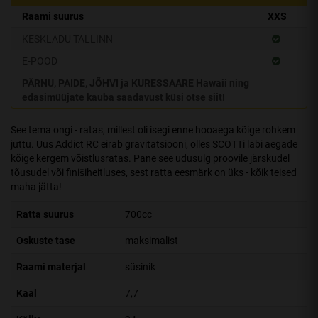
Raami suurus
XXS
KESKLADU TALLINN
E-POOD
PÄRNU, PAIDE, JÕHVI ja KURESSAARE Hawaii ning
edasimüüjate kauba saadavust küsi otse siit!
See tema ongi - ratas, millest oli isegi enne hooaega kõige rohkem
juttu. Uus Addict RC eirab gravitatsiooni, olles SCOTTi läbi aegade
kõige kergem võistlusratas. Pane see udusulg proovile järskudel
tõusudel või finišiheitluses, sest ratta eesmärk on üks - kõik teised
maha jätta!
Ratta suurus
700cc
Oskuste tase
maksimalist
Raami materjal
süsinik
Kaal
7,7