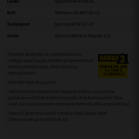
Lenks
Syncros HB-R100-AL
Kett
Shimano CN-M6100-12
Sadulapost
Syncros SP-R101-CF
Sadul
Syncros Belcarra Regular 2.0
Hawaii3 järelmaks on makselahendus,
millega saad tasuda toodete ja teenuste eest
kolmes võrdses osas, ilma intressi ja
MAKSA HILJEM
3 x 1000 €
lepingutasuta.
0 LISAKULU
Kliendile lisakulu puudub!
Vali tasumisel makseviisiks Hawaii3 ja Sinu ostusumma
jaotatakse võrdselt kolme kuu peale, ilma lisatasudeta! Sina
valid, kas tasud esimese osamakse kohe või alles järgmisel kuul.
Hawaii3 järelmaks kehtib ostukorvidele alates 300€.
Teenusepakkuja Holm Bank AS.