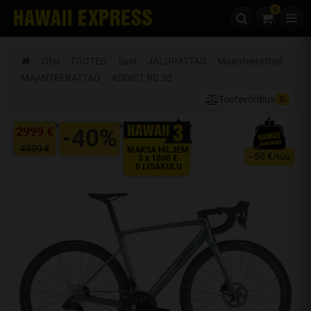
0
Liigu edasi sisu juurde
Otsi
TOOTED
Suvi
JALGRATTAD
Maanteerattad
MAANTEERATTAD
ADDICT RC 30
Tootevõrdlus
0
2999 €
-40%
4999 €
MAKSA HILJEM
50 €
~
/kuu
3 x 1000 €
0 LISAKULU