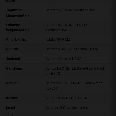
Käike
24
Tagumine
Shimano 105 Di2 elektrooniline
käiguvahetaja
Esimene
Shimano 105 Di2 FD-R7150
käiguvahetaja
elektrooniline
Amort/Kahvel
Addict RC HMX
Pidurid
Shimano BR-R7170 hüdraulilised
Jooksud
Syncros Capital 1.0 40
Väliskumm
Schwalbe ONE TLE Race-Guard Fold
700x30C
Vändad
Shimano 105 FC-R7100 Hollowtech II
52x36T
Kassett
Shimano CS-R7101 11-34T
Lisad
Syncros iS Drop Bar Tool 2