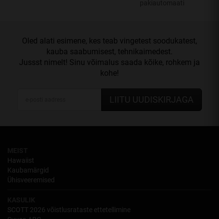
pakiautomaati
Oled alati esimene, kes teab vingetest soodukatest,
kauba saabumisest, tehnikaimedest.
Jussst nimelt! Sinu võimalus saada kõike, rohkem ja
kohe!
LIITU UUDISKIRJAGA
MEIST
Hawaiist
Kaubamärgid
Ühisveeremised
KASULIK
SCOTT 2026 võistlusrataste ettetellimine