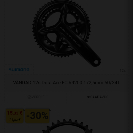
12s
VÄNDAD 12s Dura-Ace FC-R9200 172,5mm 50/34T
VÕRDLE
SAADAVUS
15
€
-30%
,33
21
€
,90