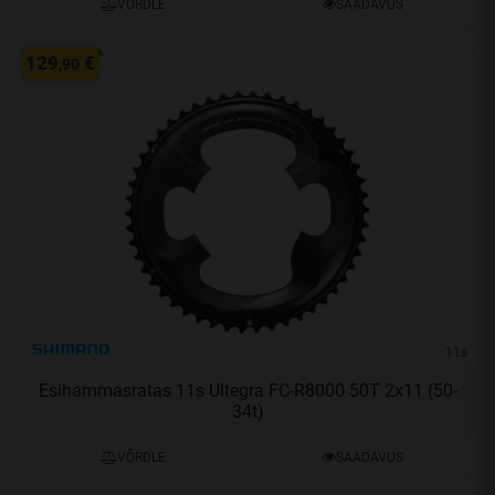
VÕRDLE
SAADAVUS
129
€
,90
11s
Esihammasratas 11s Ultegra FC-R8000 50T 2x11 (50-
34t)
VÕRDLE
SAADAVUS