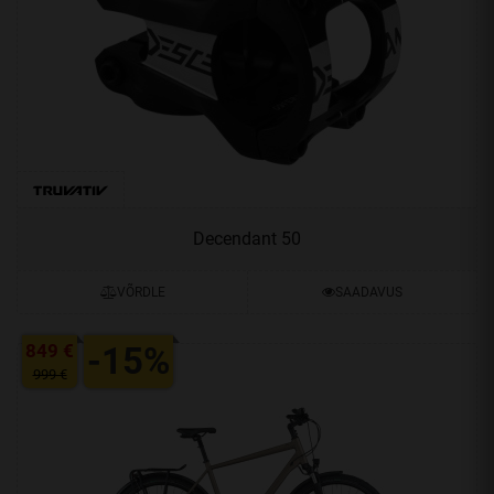
Decendant 50
VÕRDLE
SAADAVUS
849 €
-15%
999 €