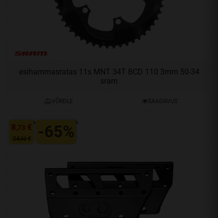
esihammasratas 11s MNT 34T BCD 110 3mm 50-34
sram
VÕRDLE
SAADAVUS
8
€
-65%
,73
24
€
,93