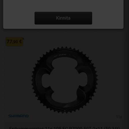
12s
VÄNDAD 12s ULTEGRA FC-R8100 170mm 50/34T
Kinnita
VÕRDLE
SAADAVUS
77
€
,90
11s
Esihammasratas 11s 105 FC-R7000 50T 2x11 (50-34t)