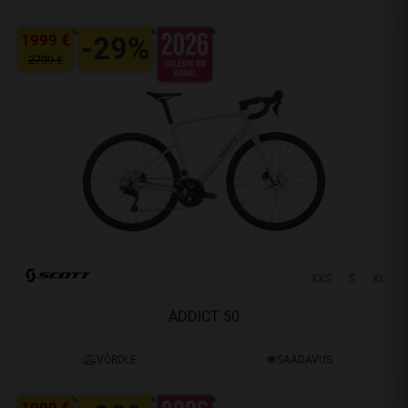
1999 €
-29%
2799 €
XXS
S
XL
ADDICT 50
VÕRDLE
SAADAVUS