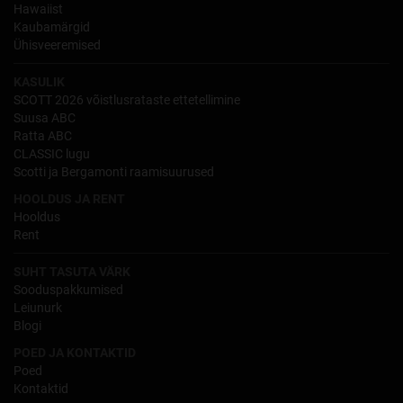
Hawaiist
Kaubamärgid
Ühisveeremised
KASULIK
SCOTT 2026 võistlusrataste ettetellimine
Suusa ABC
Ratta ABC
CLASSIC lugu
Scotti ja Bergamonti raamisuurused
HOOLDUS JA RENT
Hooldus
Rent
SUHT TASUTA VÄRK
Sooduspakkumised
Leiunurk
Blogi
POED JA KONTAKTID
Poed
Kontaktid