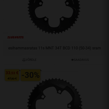
esihammasratas 11s MNT 34T BCD 110 (50-34) sram
VÕRDLE
SAADAVUS
33
€
-30%
,53
47
€
,90