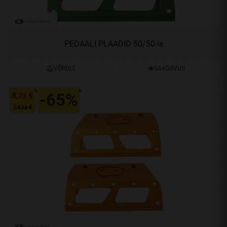
PEDAALI PLAADID 50/50-le
VÕRDLE
SAADAVUS
8
€
-65%
,73
24
€
,93