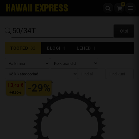
0
Liigu edasi sisu juurde
13
€
-29%
,43
18
€
,90