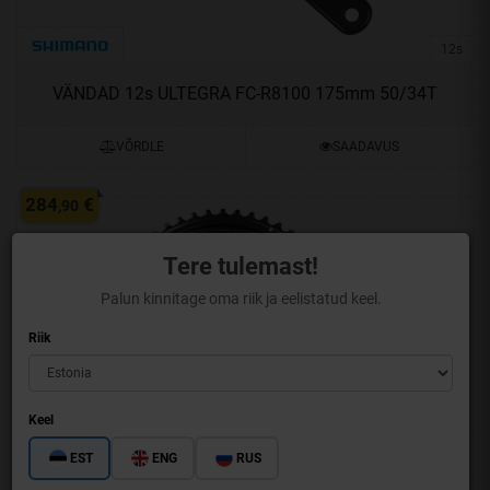
12s
VÄNDAD 12s ULTEGRA FC-R8100 175mm 50/34T
VÕRDLE
SAADAVUS
284
€
,90
Tere tulemast!
Palun kinnitage oma riik ja eelistatud keel.
Riik
Keel
EST
ENG
RUS