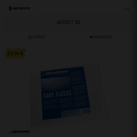
XS
ADDICT 50
VÕRDLE
SAADAVUS
22
€
,90