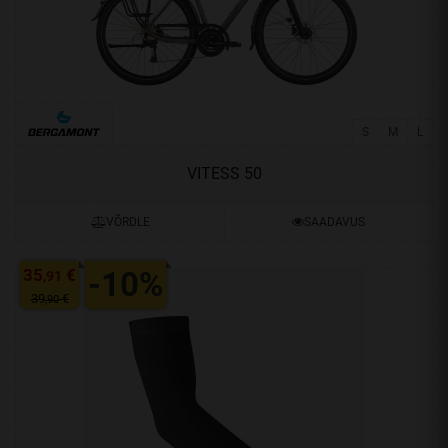
S
M
L
VITESS 50
VÕRDLE
SAADAVUS
35
€
-10%
,91
39
€
,90