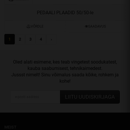
PEDAALI PLAADID 50/50-le
VÕRDLE
SAADAVUS
Oled alati esimene, kes teab vingetest soodukatest,
kauba saabumisest, tehnikaimedest.
Jussst nimelt! Sinu võimalus saada kõike, rohkem ja
kohe!
LIITU UUDISKIRJAGA
MEIST