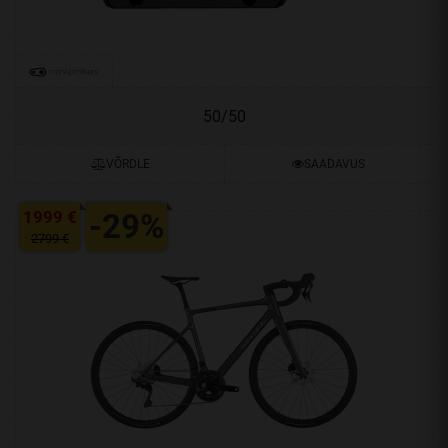
50/50
VÕRDLE
SAADAVUS
1999 €
-29%
2799 €