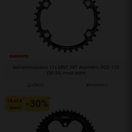
esihammasratas 11s MNT 34T Asymetric BCD 110
(50-34) must sram
VÕRDLE
SAADAVUS
18
€
-30%
,83
26
€
,90