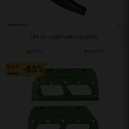
L
XL
UPF 50 + LIGHT ARM 3 SLEEVES
VÕRDLE
SAADAVUS
8
€
-65%
,73
24
€
,93