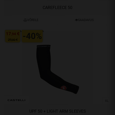
CAREFLEECE 50
VÕRDLE
SAADAVUS
17
€
-40%
,94
29
€
,90
XL
UPF 50 + LIGHT ARM SLEEVES