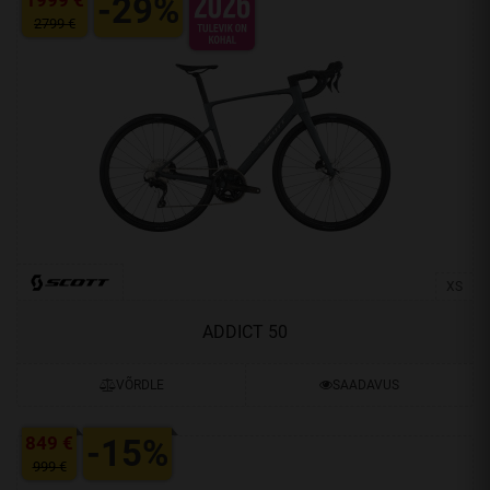
1999 €
-29%
2799 €
XS
ADDICT 50
VÕRDLE
SAADAVUS
849 €
-15%
999 €