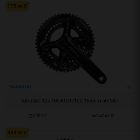
175
€
,90
12s
VÄNDAD 12s 105 FC-R7100 165mm 50/34T
VÕRDLE
SAADAVUS
489
€
,90