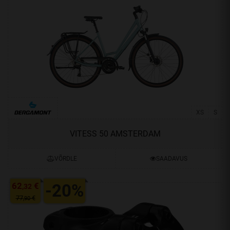
XS
S
VITESS 50 AMSTERDAM
VÕRDLE
SAADAVUS
62
€
-20%
,32
77
€
,90