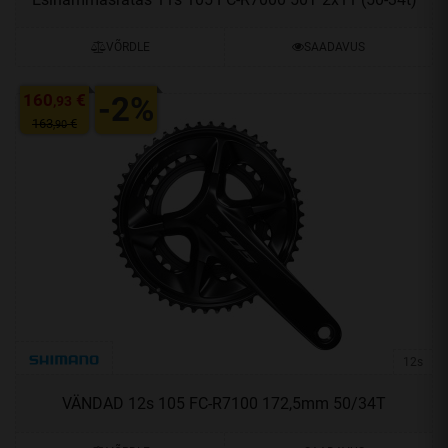
VÕRDLE
SAADAVUS
160
€
-2%
,93
163
€
,90
12s
VÄNDAD 12s 105 FC-R7100 172,5mm 50/34T