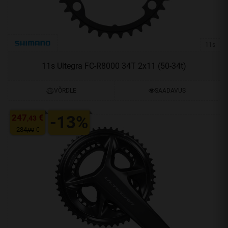
11s
11s Ultegra FC-R8000 34T 2x11 (50-34t)
VÕRDLE
SAADAVUS
247
€
-13%
,43
284
€
,90