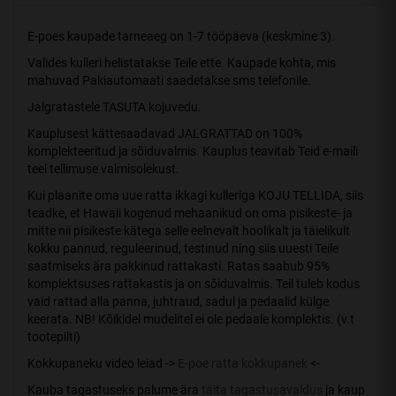
E-poes kaupade tarneaeg on 1-7 tööpäeva (keskmine 3).
Valides kulleri helistatakse Teile ette. Kaupade kohta, mis
mahuvad Pakiautomaati saadetakse sms telefonile.
Jalgratastele TASUTA kojuvedu.
Kauplusest kättesaadavad JALGRATTAD on 100%
komplekteeritud ja sõiduvalmis. Kauplus teavitab Teid e-maili
teel tellimuse valmisolekust.
Kui plaanite oma uue ratta ikkagi kulleriga KOJU TELLIDA, siis
teadke, et Hawaii kogenud mehaanikud on oma pisikeste- ja
mitte nii pisikeste kätega selle eelnevalt hoolikalt ja täielikult
kokku pannud, reguleerinud, testinud ning siis uuesti Teile
saatmiseks ära pakkinud rattakasti. Ratas saabub 95%
komplektsuses rattakastis ja on sõiduvalmis. Teil tuleb kodus
vaid rattad alla panna, juhtraud, sadul ja pedaalid külge
keerata. NB! Kõikidel mudelitel ei ole pedaale komplektis. (v.t
tootepilti)
Kokkupaneku video leiad ->
E-poe ratta kokkupanek
<-
Kauba tagastuseks palume ära
täita tagastusavaldus
ja kaup