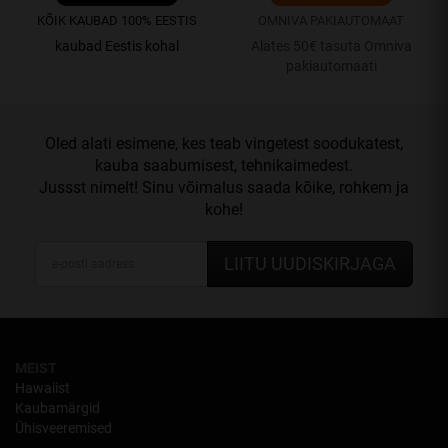
KÕIK KAUBAD 100% EESTIS
OMNIVA PAKIAUTOMAAT
kaubad Eestis kohal
Alates 50€ tasuta Omniva
pakiautomaati
Oled alati esimene, kes teab vingetest soodukatest,
kauba saabumisest, tehnikaimedest.
Jussst nimelt! Sinu võimalus saada kõike, rohkem ja
kohe!
LIITU UUDISKIRJAGA
MEIST
Hawaiist
Kaubamärgid
Ühisveeremised