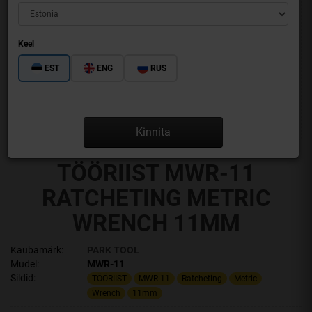
Keel
EST
ENG
RUS
Kinnita
TÖÖRIIST MWR-11
RATCHETING METRIC
WRENCH 11MM
Kaubamärk:
PARK TOOL
Mudel:
MWR-11
Sildid:
TÖÖRIIST
MWR-11
Ratcheting
Metric
Wrench
11mm