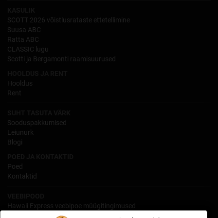
KASULIK
SCOTT 2026 võistlusrataste ettetellimine
Suusa ABC
Ratta ABC
CLASSIC lugu
Scotti ja Bergamonti raamisuurused
HOOLDUS JA RENT
Hooldus
Rent
SUHT TASUTA VÄRK
Sooduspakkumised
Leiunurk
Blogi
POED JA KONTAKTID
Poed
Kontaktid
VEEBIPOOD
Hawaii Express veebipoe müügitingimused
Isikuandmete töötlemine