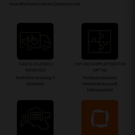
tuua lähimasse Hawaii Expressi poodi.
TASUTA KOJUVEDU
100% EEL­­­­KOMPLEK­TEERITUD
RATASTELE
RATTAD
Keskmine tarneaeg 3
Professionaalsete
tööpäeva
mehaanikute poolt
kokkupandud