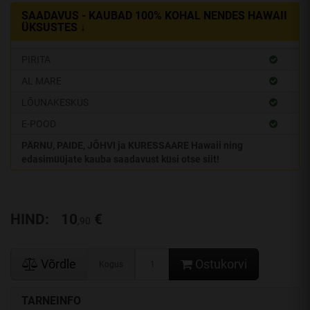
SAADAVUS - KAUBAD 100% KOHAL NENDES HAWAII
ÜKSUSTES ↓
PIRITA
AL MARE
LÕUNAKESKUS
E-POOD
PÄRNU, PAIDE, JÕHVI ja KURESSAARE Hawaii ning
edasimüüjate kauba saadavust küsi otse siit!
HIND:
10
€
,90
Võrdle
Ostukorvi
Kogus
TARNEINFO