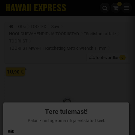
0
Liigu edasi sisu juurde
Otsi
TOOTED
Suvi
HOOLDUSVAHENDID JA TÖÖRIISTAD
Tööriistad rattale
TÖÖRIIST
TÖÖRIIST MWR-11 Ratcheting Metric Wrench 11mm
Tootevõrdlus
0
10
€
,90
Tere tulemast!
Palun kinnitage oma riik ja eelistatud keel.
Riik