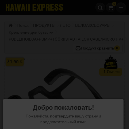
0
Перейти к содержанию
Поиск
ПРОДУКТЫ
ЛЕТО
ВЕЛОАКСЕСУАРЫ
Kрепление для бутылки
PUDELIHOIDJA+PUMP+TÖÖRIISTAD TAILOR CAGE/MICRO HV+
Продукт сравнить
0
71
€
.90
1 €
~
/месяц
Добро пожаловать!
Пожалуйста, подтвердите вашу страну и
предпочтительный язык.