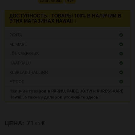
CAGE/MICRO
HV+
ДОСТУПНОСТЬ - ТОВАРЫ 100% В НАЛИЧИИ В
ЭТИХ МАГАЗИНАХ HAWAII ↓
PIRITA
AL MARE
LÕUNAKESKUS
HAAPSALU
KESKLADU TALLINN
E-POOD
Наличие товаров в PÄRNU, PAIDE, JÕHVI и KURESSAARE
Hawaii, а также у дилеров уточняйте здесь!
ЦЕНА:
71
€
.90