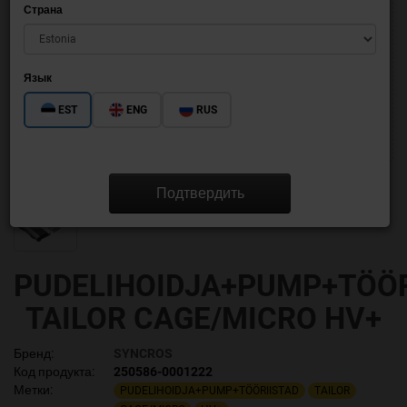
Страна
Язык
EST
ENG
RUS
Подтвердить
PUDELIHOIDJA+PUMP+TÖÖR
TAILOR CAGE/MICRO HV+
Бренд:
SYNCROS
Код продукта:
250586-0001222
Метки:
PUDELIHOIDJA+PUMP+TÖÖRIISTAD
TAILOR