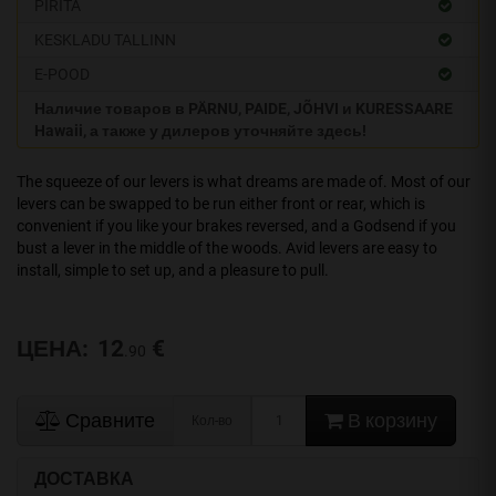
PIRITA
KESKLADU TALLINN
E-POOD
Наличие товаров в PÄRNU, PAIDE, JÕHVI и KURESSAARE
Hawaii, а также у дилеров уточняйте здесь!
The squeeze of our levers is what dreams are made of. Most of our
levers can be swapped to be run either front or rear, which is
convenient if you like your brakes reversed, and a Godsend if you
bust a lever in the middle of the woods. Avid levers are easy to
install, simple to set up, and a pleasure to pull.
ЦЕНА:
12
€
.90
Сравните
В корзину
Кол-во
ДОСТАВКА