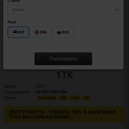
Страна
Язык
EST
ENG
RUS
Подтвердить
PIDURIEEBEL FR5 HÕBE
1TK
Бренд:
AVID
Код продукта:
00.5215.003.000
Метки:
Pidurieebel
FR5
hõbe
1tk
ДОСТУПНОСТЬ - ТОВАРЫ 100% В НАЛИЧИИ В
ЭТИХ МАГАЗИНАХ HAWAII ↓