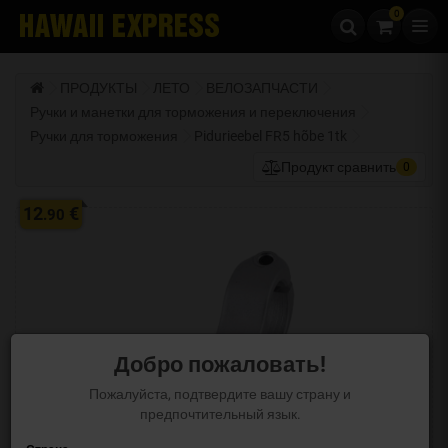
0
Перейти к содержанию
ПРОДУКТЫ
ЛЕТО
ВЕЛОЗАПЧАСТИ
Ручки и манетки для торможения и переключения
Ручки для торможения
Pidurieebel FR5 hõbe 1tk
Продукт сравнить
0
12
€
.90
Добро пожаловать!
Пожалуйста, подтвердите вашу страну и
предпочтительный язык.