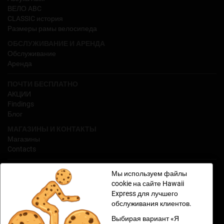
ВЕЛО ABC
CLASSIC история
Pазмеры рамы велосипеда
ОБСЛУЖИВАНИЕ И АРЕНДА
Обслуживание
Аренда
ПОЧТИ БЕСПЛАТНО
АКЦИИ
Findings
Блог
МАГАЗИНЫ И КОНТАКТЫ
Магазины
Contacts
ИНТЕРНЕТ-МАГАЗИН
Мы используем файлы
Условия продаж для интернет-магазина Hawaii Express
cookie на сайте Hawaii
Обработка персональных данных
Express для лучшего
Возврат продукции
обслуживания клиентов.
Рассрочка Hawaii
Выбирая вариант «Я
Pассрочка Hawaii3