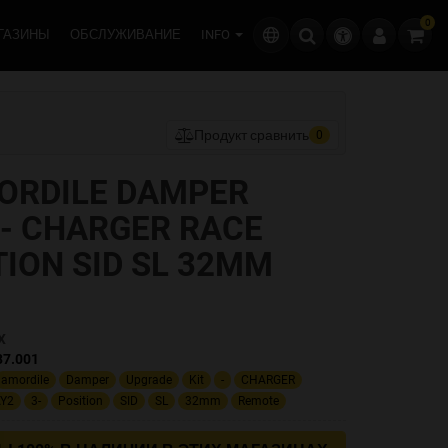
0
ГАЗИНЫ
ОБСЛУЖИВАНИЕ
INFO
Продукт сравнить
0
ORDILE DAMPER
 - CHARGER RACE
TION SID SL 32MM
X
87.001
amordile
Damper
Upgrade
Kit
-
CHARGER
Y2
3-
Position
SID
SL
32mm
Remote