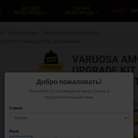
ДЕТСКИЕ
ГОРНЫЕ
АКЦИИ
МА
ВЕЛОСИПЕДЫ
ВЕЛОСИПЕДЫ
ТИ
Амортизаторы
Запчасти для амортизатора
CE DAY2 3- Position SID SL 32mm Remote
VARUOSA AM
5 €
UPGRADE KIT
~
/месяц
DAY2 3- POSI
Добро пожаловать!
REMOTE
Пожалуйста, подтвердите вашу страну и
предпочтительный язык.
Бренд:
ROCKSHO
Страна
Код продукта:
00.4318.0
Метки:
Varuosa
RACE
DA
Язык