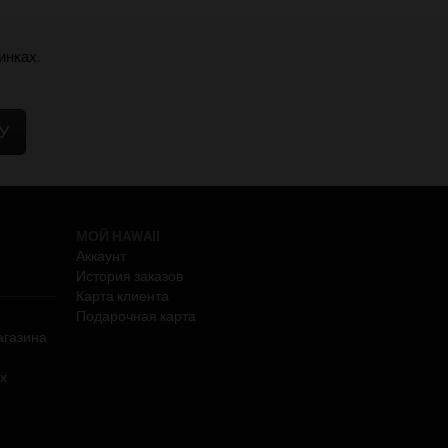
инках.
У
МОЙ HAWAII
Аккаунт
История заказов
Карта клиента
Подарочная карта
агазина
х