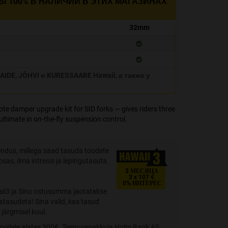
Ы 100% В НАЛИЧИИ В ЭТИХ МАГАЗИНАХ
32mm
IDE, JÕHVI и KURESSAARE Hawaii, а также у
e damper upgrade kit for SID forks — gives riders three
ltimate in on-the-fly suspension control.
ndus, millega saad tasuda toodete
sas, ilma intressi ja lepingutasuta.
3 МЕСЯЦА
3 x 107 €
0% ИНТЕРЕС
aii3 ja Sinu ostusumma jaotatakse
satasudeta! Sina valid, kas tasud
järgmisel kuul.
rvidele alates 300€. Teenusepakkuja Holm Bank AS.