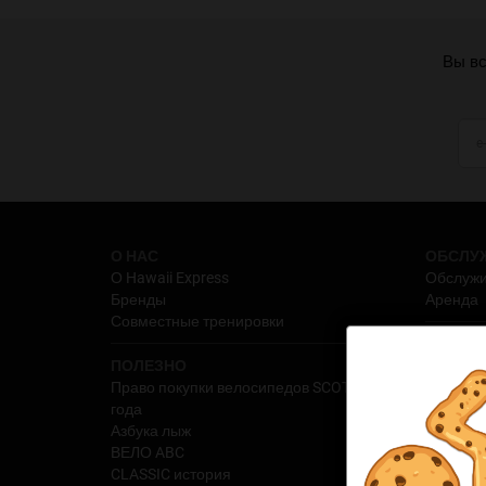
Вы вс
О НАС
ОБСЛУЖ
О Hawaii Express
Обслуж
Бренды
Аренда
Совместные тренировки
ПОЧТИ
ПОЛЕЗНО
АКЦИИ
Право покупки велосипедов SCOTT 2026
Findings
года
Блог
Азбука лыж
ВЕЛО ABC
CLASSIC история