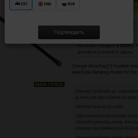
ДОСТУПНОСТЬ - ТОВАР
EST
ENG
RUS
HAWAII ↓
Размер/Длина
KESKLADU TALLINN
Подтвердить
E-POOD
Наличие товаров в PÄRNU, PA
дилеров уточняйте здесь!
Charger Race Day2 3-Position remot
selectable damping modes for the u
Hawaii3 järelmaks on makselahe
ja teenuste eest kolmes võrdses o
Kliendile lisakulu puudub!
Vali tasumisel makseviisiks Haw
võrdselt kolme kuu peale, ilma li
esimese osamakse kohe või alles 
Hawaii3 järelmaks kehtib ostuko