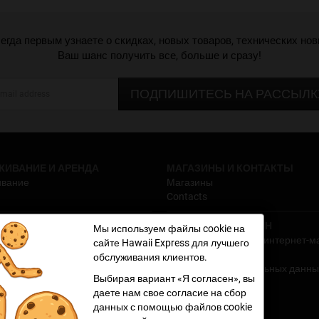
егда первым узнаете о скидках, новых товаров, технических нов
Ваш шанс получить все, больше и сразу!
ПОДПИШИТЕСЬ НА РАССЫЛК
ИВАНИЕ И АРЕНДА
МАГАЗИНЫ И КОНТАКТЫ
ивание
Магазины
Contacts
 БЕСПЛАТНО
ИНТЕРНЕТ-МАГАЗИН
Мы используем файлы cookie на
Условия продаж для интернет-м
сайте Hawaii Express для лучшего
Hawaii Express
обслуживания клиентов.
Обработка персональных данны
Выбирая вариант «Я согласен», вы
Возврат продукции
даете нам свое согласие на сбор
Рассрочка Hawaii
данных с помощью файлов cookie
Pассрочка Hawaii3