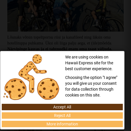
Lõunaks võtsin topeltportsu riisi ja kanafileed ning läksin oma
hotellituppa puhkama. Üksi oli liiga palju aega, et (üle)mõelda.
Närvipinge kasvas ja ei tahtnudki enam oma toast väljuda.
Õnneks meenus, et ma pole isegi võistlusnumbrit välja võtnud.
We are using cookies on
Jooksin täiskiirusel võistluskeskusesse, olemas, kõik sujus. Tagasi
Hawaii Express site for the
hotelli kõndisin mõttega, et kõik läheb valesti, ma ei saa ju hakkama!
best customer experience.
Et natuke mandrossi vähemaks saada
kirjutasin veel Rein
Choosing the option "I agree"
Taaramäele, et ikka profilt nõu küsida
. Ta vastas väga tabavalt:
you will give us your consent
Kaotada pole midagi. Lihtsalt võta seda kui tugevat treeningut ja
for data collection through
proovi jälgida mida konkurendid teevad!
cookies on this site.
Accept All
Reject All
More information