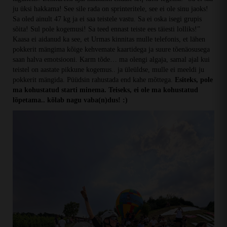
ju üksi hakkama! See sile rada on sprinteritele, see ei ole sinu jaoks!
Sa oled ainult 47 kg ja ei saa teistele vastu. Sa ei oska isegi grupis
sõita! Sul pole kogemusi! Sa teed ennast teiste ees täiesti lolliks!”
Kaasa ei aidanud ka see, et Urmas kinnitas mulle telefonis, et lähen
pokkerit mängima kõige kehvemate kaartidega ja suure tõenäosusega
saan halva emotsiooni. Karm tõde… ma olengi algaja, samal ajal kui
teistel on aastate pikkune kogemus.. ja üleüldse, mulle ei meeldi ju
pokkerit mängida. Püüdsin rahustada end kahe mõttega.
Esiteks, pole
ma kohustatud starti minema. Teiseks, ei ole ma kohustatud
lõpetama.. kõlab nagu vaba(n)dus! :)