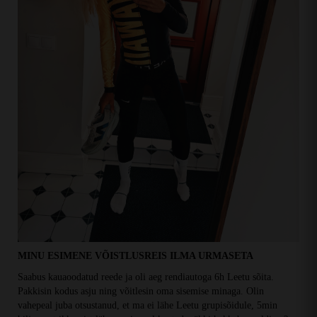
MINU ESIMENE VÕISTLUSREIS ILMA URMASETA
Saabus kauaoodatud reede ja oli aeg rendiautoga 6h Leetu sõita.
Pakkisin kodus asju ning võitlesin oma sisemise minaga. Olin
vahepeal juba otsustanud, et ma ei lähe Leetu grupisõidule, 5min