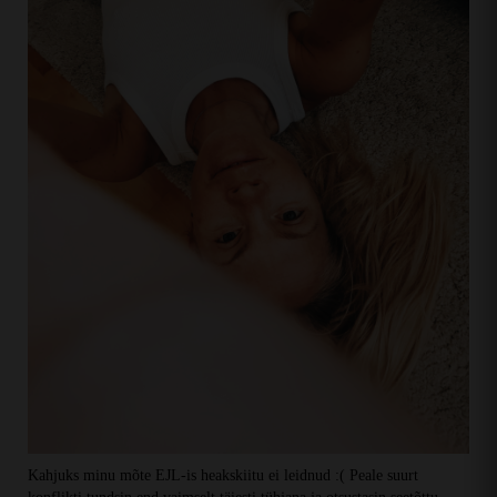
Kahjuks minu mõte EJL-is heakskiitu ei leidnud :( Peale suurt