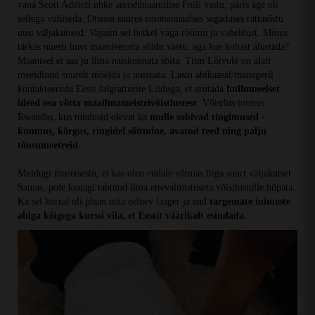
vana Scott Addicti uhke aerodünaamilise Foili vastu, päris äge oli
sellega vuhiseda. Otsisin suures emotsionaalses segaduses rattasõitu
uusi väljakutseid. Vajasin sel hetkel väga rõõmu ja vaheldust. Minus
tärkas uuesti huvi maanteeratta sõidu vastu, aga kus kohast alustada?
Maanteel ei saa ju ilma naiskonnata sõita. Tiim Lõivule on alati
meeldinud suurelt mõelda ja unistada. Lasin abikaasal/manageril
kontakteeruda Eesti Jalgratturite Liiduga, et arutada
hullumeelset
ideed osa võtta maailmameistrivõistlustest
. Võistlus toimus
Rwandas, kus tundusid olevat ka
mulle sobivad tingimused -
kuumus, kõrgus, ringidel sõitmine, avatud teed ning palju
tõusumeetreid
.
Muidugi muretsesin, et kas olen endale võtmas liiga suurt väljakutset.
Samas, pole kunagi tahtnud ilma ettevalmistuseta võistlustulle hüpata.
Ka sel korral oli plaan teha eelnev laager ja end
targemate inimeste
abiga kõigega kurssi viia, et Eestit väärikalt esindada
.