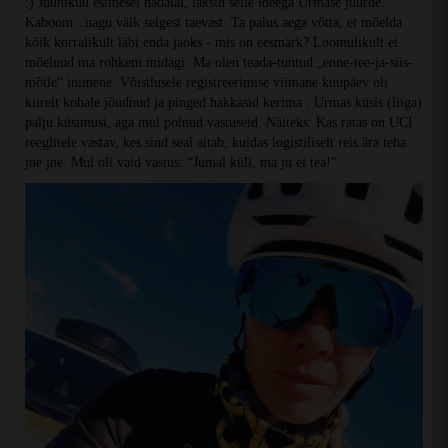
:) Juunikuu esimesel nädalal, läksin selle ideega Urmase juurde.
Kaboom ..nagu välk selgest taevast. Ta palus aega võtta, et mõelda
kõik korralikult läbi enda jaoks - mis on eesmärk? Loomulikult ei
mõelnud ma rohkem midagi. Ma olen teada-tuntud „enne-tee-ja-siis-
mõtle“ inimene. Võistlusele registreerimise viimane kuupäev oli
kiirelt kohale jõudnud ja pinged hakkasid kerima . Urmas küsis (liiga)
palju küsimusi, aga mul polnud vastuseid. Näiteks: Kas ratas on UCI
reeglitele vastav, kes sind seal aitab, kuidas logistiliselt reis ära teha..
jne jne. Mul oli vaid vastus: “Jumal küll, ma ju ei tea!”