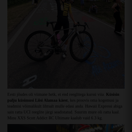
Eesti jõudes oli viimane hetk, et end reeglitega kurssi viia.
Küsisin
palju küsimusi Liisi Alamaa käest
, kes proovis oma kogemusi ja
teadmisi võimalikult lihtsalt mulle edasi anda. Hawaii Expressi abiga
sain ratta UCI reeglite järgi seadistatud. Suurim mure oli ratta kaal.
Minu XXS Scott Addict RC Ultimate kaalub vaid 6.3 kg.