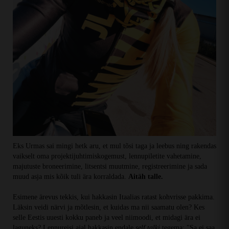
Eks Urmas sai mingi hetk aru, et mul tõsi taga ja leebus ning rakendas
vaikselt oma projektijuhtimiskogemust, lennupiletite vahetamine,
majutuste broneerimine, litsentsi muutmine, registreerimine ja sada
muud asja mis kõik tuli ära korraldada.
Aitäh talle.
Esimene ärevus tekkis, kui hakkasin Itaalias ratast kohvrisse pakkima.
Läksin veidi närvi ja mõtlesin, et kuidas ma nii saamatu olen? Kes
selle Eestis uuesti kokku paneb ja veel niimoodi, et midagi ära ei
laguneks? Lennureisi ajal hakkasin endale
self talki
tegema: "Sa ei saa