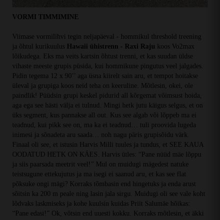
VORMI TIMMIMINE
Viimase vormilihvi tegin neljapäeval - hommikul threshold treening
ja õhtul kurikuulus
Hawaii ühistrenn - Raxi Raju
koos Vo2max
lõikudega. Eks ma veits kartsin õhtust trenni, et kas suudan üldse
vihaste meeste grupis püsida, kui hommikune pingutus veel jalgades.
Pidin tegema 12 x 90’’ aga üsna kiirelt sain aru, et tempot hoitakse
üleval ja grupiga koos neid teha on keeruline. Mõtlesin, okei, ole
paindlik! Püüdsin grupi keskel pidurid all kõrgemat võimsust hoida,
aga ega see hästi välja ei tulnud. Mingi hetk jutu käigus selgus, et on
üks segment, kus pannakse all out. Kus see algab või lõppeb ma ei
teadnud, kui pikk see on, ma ka ei teadnud… tuli proovida lugeda
inimesi ja sõnadeta aru saada… noh nagu päris grupisõidu värk.
Finaal oli see, et istusin Harvis Milli tuules ja tundus, et SEE KAUA
OODATUD HETK ON KÄES. Harvis ütles: “Pane nüüd mäe lõppu
ja siis paarsada meetrit veel!” Mul on muidugi mägedest natuke
teistsugune ettekujutus ja ma isegi ei saanud aru, et kas see flat
põksuke ongi mägi? Korraks tõmbasin end hingetuks ja enda arust
sõitsin ka 200 m peale ning lasin jala sirgu. Muidugi oli see vale koht
lõdvaks laskmiseks ja kohe kuulsin kuidas Priit Salumäe hõikas:
“Pane edasi!” Ok, võtsin end uuesti kokku. Korraks mõtlesin, et äkki