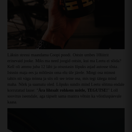
Läksin stressi maandama Coopi poodi. Ostsin umbes 10liitrit
erinevaid jooke. Miks ma need joogid ostsin, kui ma Leetu ei sõida?
Kell oli ammu juba 12 läbi ja otsustasin lõpuks asjad autosse tõsta..
Istusin maja ees ja mõtlesin oma elu üle järele. Mingi osa minust
tahtis nii väga minna ja siis oli see teine osa, mis tegi täiega mind
maha. Nõrk ja saamatu oled. Lõpuks sundis mind Leetu sõitma endale
korrutatud lause: “
Ära lihtsalt rohkem mõtle, TEGUTSE!
” Loll
soovitus iseendale, aga täpselt sama mantra võtsin ka võistluspäevale
kaasa.