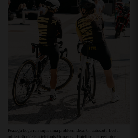
Peaaegu kogu reis sujus ilma probleemideta. 6h autosõitu Leetu,
millest 3h rääkisin telefonis Urmasega. Hotelli registreerimine.