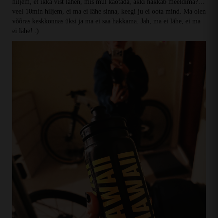
hiljem, et ikka vist lähen, mis mul kaotada, äkki hakkab meeldima?…
veel 10min hiljem, ei ma ei lähe sinna, keegi ju ei oota mind. Ma olen
võõras keskkonnas üksi ja ma ei saa hakkama. Jah, ma ei lähe, ei ma
ei lähe! :)