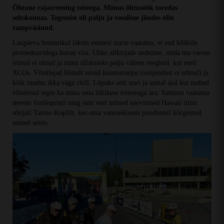
Õhtune rajatreening teistega. Mõnus õhtusöök toredas
seltskonnas. Tegemist oli palju ja voodisse jõudes olin
rampväsinud.
Laupäeva hommikul läksin esimesi starte vaatama, et end kõikide
protseduuridega kurssi viia. Uhke allkirjade andmine, mida ma varem
teinud ei olnud ja minu üllatuseks palju vähem reegleid, kui meil
XCOs. Võistlejad lihtsalt seisid kuumavarjus (soojendust ei tehtud) ja
kõik tundus ikka väga chill. Lõpuks anti start ja samal ajal kui mehed
võistlesid tegin ka mina oma lühikese treeningu ära. Sattusin vaatama
meeste finišisprinti ning sain veel mõned soovitused Hawaii tiimi
sõitjalt Tarmo Koplilt, kes oma vanuseklassis poodiumil kõrgeimal
astmel seisis.