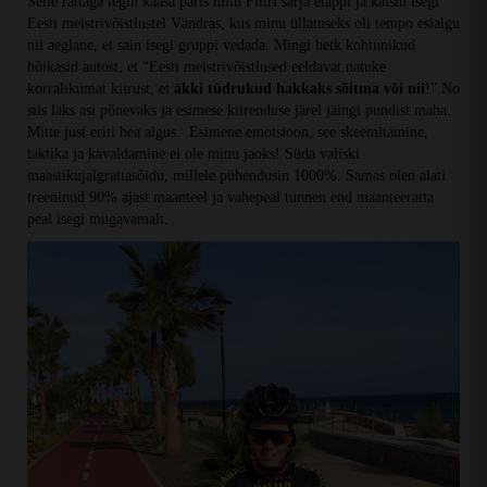
Selle rattaga tegin kaasa päris mitu Filtri sarja etappi ja käisin isegi
Eesti meistrivõistlustel Vändras, kus minu üllatuseks oli tempo esialgu
nii aeglane, et sain isegi gruppi vedada. Mingi hetk kohtunikud
hõikasid autost, et “Eesti meistrivõistlused eeldavat natuke
korralikumat kiirust, et
äkki tüdrukud hakkaks sõitma või nii
!” No
siis läks asi põnevaks ja esimese kiirenduse järel jäingi pundist maha.
Mitte just eriti hea algus. Esimene emotsioon, see skeemitamine,
taktika ja kavaldamine ei ole minu jaoks! Süda valiski
maastikujalgrattasõidu, millele pühendusin 1000%. Samas olen alati
treeninud 90% ajast maanteel ja vahepeal tunnen end maanteeratta
peal isegi mugavamalt.