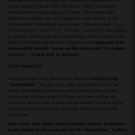
konflikti tundsin end vaimselt täiesti tühjana ja otsustasin seetõttu
hooaja varakult lõpetada. Olen ikka täiesti “pehmo” ja hakkasin
vaikselt kahtlema endas ning oma võimetes. Olin endasse usku
kaotamas ja kujutasin ette, et ka keegi teine enam minusse ei usu.
Edasised kuud võtsin lihtsalt päev korraga. Lõbu pärast tegin
Araabia
Ühendemiraatides kaasa King of Mountain maanteesõidu
, kus tundsin,
et tegelikult on ikka ratas äge ja natuke hakkas sõiduisu tagasi tulema.
Talvel XCO hooaja ettevalmistust Hispaanias tehes
mõlgutasin ikka
maanteesõidu mõtteid - kas see on ikka minu jaoks? Kas julgeks
proovida?… Kuskilt peab ju alustama!
ETTEVALMISTUS
Jõuamegi aastasse 2026, mis on senini olnud mu
karjääris kõige
"ebastabiilsem"
. Ma nagu ei tea, mida teha ja kuidas teha? Ühel
päeval lähen maailma vallutama ja siis järgmisel tunnen, et tahan
voodisse teki alla peitu pugeda. Minuga on võimatu midagi ette
planeerida, sest teen oma otsused viimasel minutil. Samas on selline
vaba lähenemine toonud mulle väga palju rõõmu ja spontaanseid
rattaseiklusi.
Otsus minna Eesti (Balti) meistrivõistlusele maantee grupisõidus
on mu viimase aja üks parimaid näiteid "ebastabiilsest" Janikast