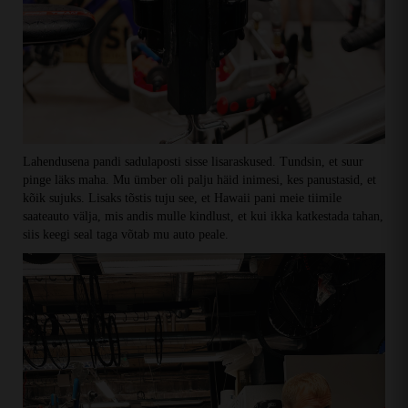
Lahendusena pandi sadulaposti sisse lisaraskused. Tundsin, et suur
pinge läks maha. Mu ümber oli palju häid inimesi, kes panustasid, et
kõik sujuks. Lisaks tõstis tuju see, et Hawaii pani meie tiimile
saateauto välja, mis andis mulle kindlust, et kui ikka katkestada tahan,
siis keegi seal taga võtab mu auto peale.