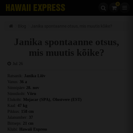
0
Skip to content
Blog
Janika spontaanne otsus, mis muutis kõike?
Janika spontaanne otsus,
mis muutis kõike?
Jul 26
Ratsanik:
Janika Lõiv
Vanus:
36 a
Sünnipäev
28. nov
Sünnikoht:
Võru
Elukoht:
Mojacar (SPA), Olustvere (EST)
Kaal:
47 kg
Pikkus:
158 cm
Jalanumber:
37
Biitseps:
21 cm
Klubi:
Hawaii Express