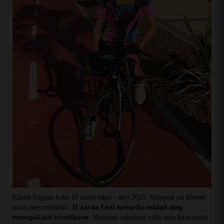
Kiirelt hüppan kohe 10 aastat edasi - suvi 2025. Vahepeal sai kõvasti
muda sees möllatud,
11 korda Eesti meistriks tuldud ning
euroopakatel esinelikusse
. Maanteel vahetasin välja oma kuus aastat