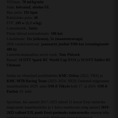
VO2max:
70 ml/kg/min
Süda:
hõivatud, abielus UL
Max pulss:
192 bpm
Rahuloleku pulss:
40
FTP:
249 w (5,3 w/kg)
Lemmiksöök:
Jäätis
Pikim läbitud jooksudistants:
100 km
Lõuatõmme:
11x (nõksuta), 5x (maanteerattaga)
2026 rattakilometraaž:
jaanuarist juulini 9500 km (treeningtunde
480 h)
Lemmikrattamaailma secret crush:
Tom Pidcock
Ratsud:
SCOTT Spark RC World Cup EVO
ja
SCOTT Addict RC
Ultimate
Janika on võistelnud profiklubides
KMC Orbea
(2022, FRA) ja
KMC MTB Racing Team
(2023–2024, NED) Osalenud mägirataste
maastikusõidus 2020. aasta
OM-il Tōkyōs
koht 17. ja 2024.
OM-il
Pariisis
19. koht.
Sportlane, kes aastatel 2017–2025 tulnud 11 korral Eesti meistriks
mägirataste maastikusõidus ja 1 korra teatekrossis ning aastatel
2019–
2025 valitud EJL poolt Eesti parimaks naisratturiks
otsustas teha
midagi meeletut ning osaleda Baltikumi meistrivõistlustel