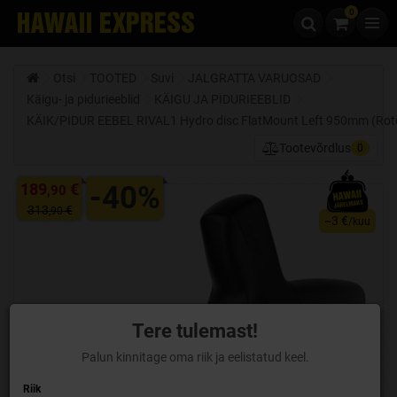
0
Liigu edasi sisu juurde
Otsi
TOOTED
Suvi
JALGRATTA VARUOSAD
Käigu- ja pidurieeblid
KÄIGU JA PIDURIEEBLID
KÄIK/PIDUR EEBEL RIVAL1 Hydro disc FlatMount Left 950mm (Rotor
Tootevõrdlus
0
189
€
-40%
,90
313
€
,90
3 €
~
/kuu
Tere tulemast!
Palun kinnitage oma riik ja eelistatud keel.
Riik