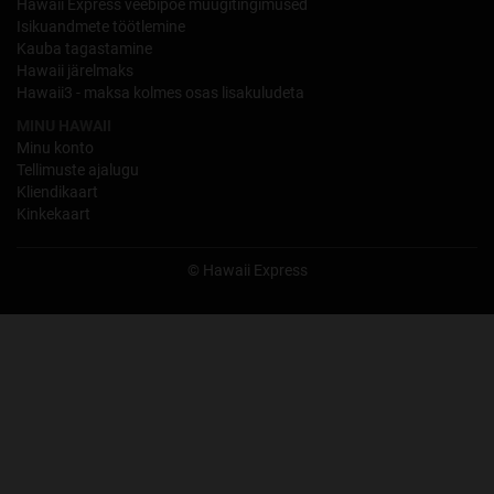
Hawaii Express veebipoe müügitingimused
Isikuandmete töötlemine
Kauba tagastamine
Hawaii järelmaks
Hawaii3 - maksa kolmes osas lisakuludeta
MINU HAWAII
Minu konto
Tellimuste ajalugu
Kliendikaart
Kinkekaart
© Hawaii Express