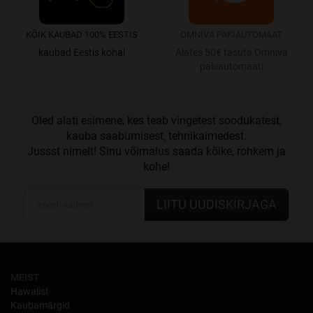
KÕIK KAUBAD 100% EESTIS
OMNIVA PAKIAUTOMAAT
kaubad Eestis kohal
Alates 50€ tasuta Omniva
pakiautomaati
Oled alati esimene, kes teab vingetest soodukatest,
kauba saabumisest, tehnikaimedest.
Jussst nimelt! Sinu võimalus saada kõike, rohkem ja
kohe!
LIITU UUDISKIRJAGA
MEIST
Hawaiist
Kaubamärgid