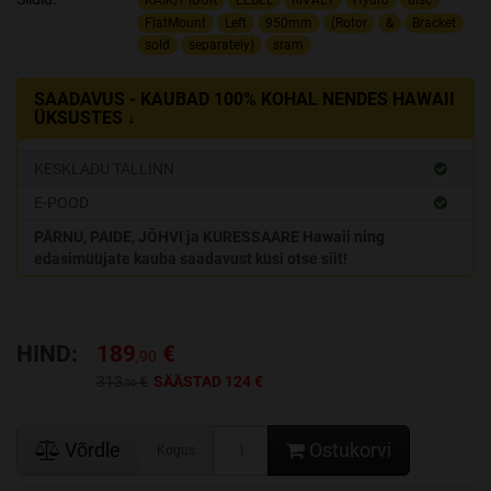
KÄIK/PIDUR
EEBEL
RIVAL1
Hydro
disc
FlatMount
Left
950mm
(Rotor
&
Bracket
sold
separately)
sram
SAADAVUS - KAUBAD 100% KOHAL NENDES HAWAII
ÜKSUSTES ↓
KESKLADU TALLINN
E-POOD
PÄRNU, PAIDE, JÕHVI ja KURESSAARE Hawaii ning
edasimüüjate kauba saadavust küsi otse siit!
HIND:
189
€
,90
313
€
SÄÄSTAD 124 €
,90
Võrdle
Ostukorvi
Kogus