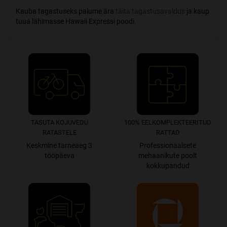
Kauba tagastuseks palume ära
täita tagastusavaldus
ja kaup
tuua lähimasse Hawaii Expressi poodi.
TASUTA KOJUVEDU
100% EEL­­­­KOMPLEK­TEERITUD
RATASTELE
RATTAD
Keskmine tarneaeg 3
Professionaalsete
tööpäeva
mehaanikute poolt
kokkupandud