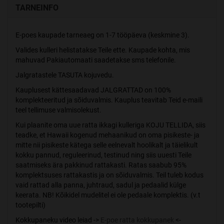
TARNEINFO
E-poes kaupade tarneaeg on 1-7 tööpäeva (keskmine 3).
Valides kulleri helistatakse Teile ette. Kaupade kohta, mis
mahuvad Pakiautomaati saadetakse sms telefonile.
Jalgratastele TASUTA kojuvedu.
Kauplusest kättesaadavad JALGRATTAD on 100%
komplekteeritud ja sõiduvalmis. Kauplus teavitab Teid e-maili
teel tellimuse valmisolekust.
Kui plaanite oma uue ratta ikkagi kulleriga KOJU TELLIDA, siis
teadke, et Hawaii kogenud mehaanikud on oma pisikeste- ja
mitte nii pisikeste kätega selle eelnevalt hoolikalt ja täielikult
kokku pannud, reguleerinud, testinud ning siis uuesti Teile
saatmiseks ära pakkinud rattakasti. Ratas saabub 95%
komplektsuses rattakastis ja on sõiduvalmis. Teil tuleb kodus
vaid rattad alla panna, juhtraud, sadul ja pedaalid külge
keerata. NB! Kõikidel mudelitel ei ole pedaale komplektis. (v.t
tootepilti)
Kokkupaneku video leiad ->
E-poe ratta kokkupanek
<-