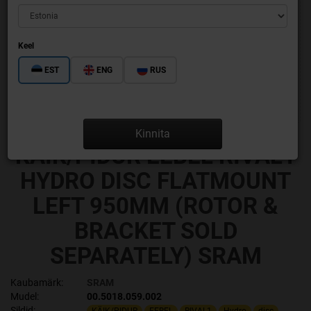
Keel
EST
ENG
RUS
Kinnita
KÄIK/PIDUR EEBEL RIVAL1
HYDRO DISC FLATMOUNT
LEFT 950MM (ROTOR &
BRACKET SOLD
SEPARATELY) SRAM
Kaubamärk:
SRAM
Mudel:
00.5018.059.002
Sildid: