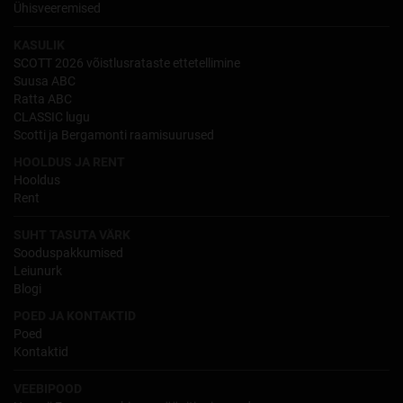
Ühisveeremised
KASULIK
SCOTT 2026 võistlusrataste ettetellimine
Suusa ABC
Ratta ABC
CLASSIC lugu
Scotti ja Bergamonti raamisuurused
HOOLDUS JA RENT
Hooldus
Rent
SUHT TASUTA VÄRK
Sooduspakkumised
Leiunurk
Blogi
POED JA KONTAKTID
Poed
Kontaktid
VEEBIPOOD