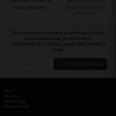
KÕIK KAUBAD 100% EESTIS
OMNIVA PAKIAUTOMAAT
kaubad Eestis kohal
Alates 50€ tasuta Omniva
pakiautomaati
Oled alati esimene, kes teab vingetest soodukatest,
kauba saabumisest, tehnikaimedest.
Jussst nimelt! Sinu võimalus saada kõike, rohkem ja
kohe!
LIITU UUDISKIRJAGA
MEIST
Hawaiist
Kaubamärgid
Ühisveeremised