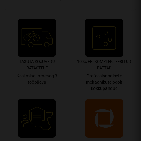
TASUTA KOJUVEDU
100% EEL­­­­KOMPLEK­TEERITUD
RATASTELE
RATTAD
Keskmine tarneaeg 3
Professionaalsete
tööpäeva
mehaanikute poolt
kokkupandud