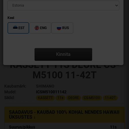
Keel
EST
ENG
RUS
Kinnita
KASSETT 11S DEORE CS-
M5100 11-42T
Kaubamärk:
SHIMANO
Mudel:
ICSM510011142
Sildid:
KASSETT
11s
DEORE
CS-M5100
11-42T
SAADAVUS - KAUBAD 100% KOHAL NENDES HAWAII
ÜKSUSTES ↓
Suurus/pikkus
11s