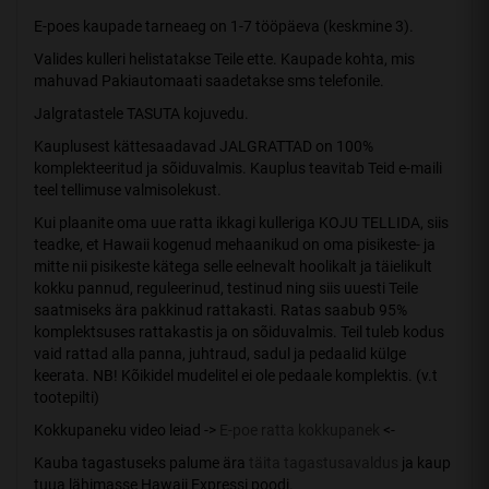
E-poes kaupade tarneaeg on 1-7 tööpäeva (keskmine 3).
Valides kulleri helistatakse Teile ette. Kaupade kohta, mis
mahuvad Pakiautomaati saadetakse sms telefonile.
Jalgratastele TASUTA kojuvedu.
Kauplusest kättesaadavad JALGRATTAD on 100%
komplekteeritud ja sõiduvalmis. Kauplus teavitab Teid e-maili
teel tellimuse valmisolekust.
Kui plaanite oma uue ratta ikkagi kulleriga KOJU TELLIDA, siis
teadke, et Hawaii kogenud mehaanikud on oma pisikeste- ja
mitte nii pisikeste kätega selle eelnevalt hoolikalt ja täielikult
kokku pannud, reguleerinud, testinud ning siis uuesti Teile
saatmiseks ära pakkinud rattakasti. Ratas saabub 95%
komplektsuses rattakastis ja on sõiduvalmis. Teil tuleb kodus
vaid rattad alla panna, juhtraud, sadul ja pedaalid külge
keerata. NB! Kõikidel mudelitel ei ole pedaale komplektis. (v.t
tootepilti)
Kokkupaneku video leiad ->
E-poe ratta kokkupanek
<-
Kauba tagastuseks palume ära
täita tagastusavaldus
ja kaup
tuua lähimasse Hawaii Expressi poodi.