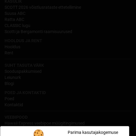
KASULIK
SCOTT 2026 võistlusrataste ettetellimine
Suusa ABC
Ratta ABC
CLASSIC lugu
Scotti ja Bergamonti raamisuurused
HOOLDUS JA RENT
Hooldus
Rent
SUHT TASUTA VÄRK
Sooduspakkumised
Leiunurk
Blogi
POED JA KONTAKTID
Poed
Kontaktid
VEEBIPOOD
Hawaii Express veebipoe müügitingimused
Isikuandmete töötlemine
Parima kasutajakogemuse
Kauba tagastamine