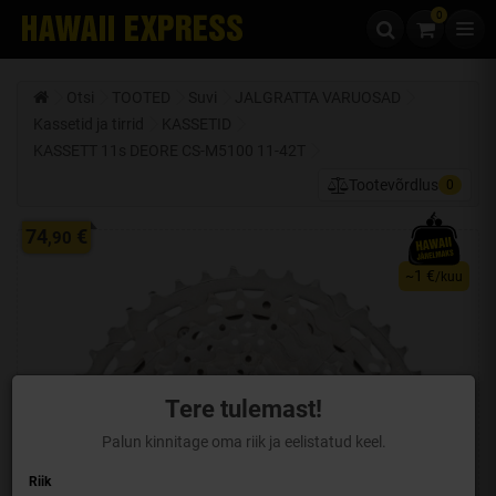
0
Liigu edasi sisu juurde
Otsi
TOOTED
Suvi
JALGRATTA VARUOSAD
Kassetid ja tirrid
KASSETID
KASSETT 11s DEORE CS-M5100 11-42T
Tootevõrdlus
0
74
€
,90
1 €
~
/kuu
Tere tulemast!
Palun kinnitage oma riik ja eelistatud keel.
Riik