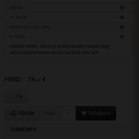
PIRITA
AL MARE
KESKLADU TALLINN
E-POOD
PÄRNU, PAIDE, JÕHVI ja KURESSAARE Hawaii ning
edasimüüjate kauba saadavust küsi otse siit!
HIND:
74
€
,90
11s
Võrdle
Ostukorvi
Kogus
TARNEINFO