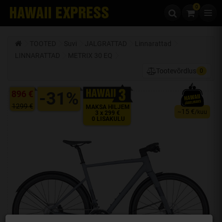
0
Liigu edasi sisu juurde
TOOTED
Suvi
JALGRATTAD
Linnarattad
LINNARATTAD
METRIX 30 EQ
Tootevõrdlus
0
896 €
-31%
1299 €
MAKSA HILJEM
15 €
~
/kuu
3 x 299 €
0 LISAKULU