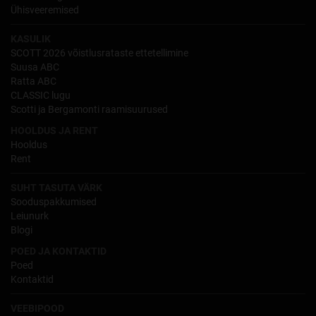
Ühisveeremised
KASULIK
SCOTT 2026 võistlusrataste ettetellimine
Suusa ABC
Ratta ABC
CLASSIC lugu
Scotti ja Bergamonti raamisuurused
HOOLDUS JA RENT
Hooldus
Rent
SUHT TASUTA VÄRK
Sooduspakkumised
Leiunurk
Blogi
POED JA KONTAKTID
Poed
Kontaktid
VEEBIPOOD