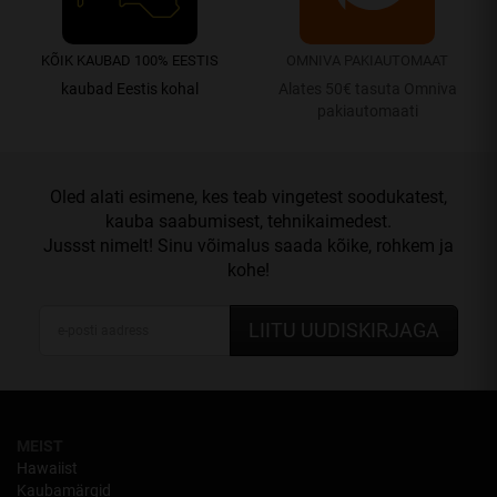
KÕIK KAUBAD 100% EESTIS
OMNIVA PAKIAUTOMAAT
kaubad Eestis kohal
Alates 50€ tasuta Omniva
pakiautomaati
Oled alati esimene, kes teab vingetest soodukatest,
kauba saabumisest, tehnikaimedest.
Jussst nimelt! Sinu võimalus saada kõike, rohkem ja
kohe!
LIITU UUDISKIRJAGA
MEIST
Hawaiist
Kaubamärgid