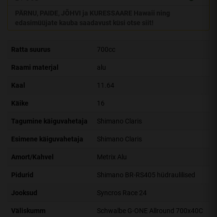
PÄRNU, PAIDE, JÕHVI ja KURESSAARE Hawaii ning
edasimüüjate kauba saadavust küsi otse siit!
Ratta suurus
700cc
Raami materjal
alu
Kaal
11.64
Käike
16
Tagumine käiguvahetaja
Shimano Claris
Esimene käiguvahetaja
Shimano Claris
Amort/Kahvel
Metrix Alu
Pidurid
Shimano BR-RS405 hüdraulilised
Jooksud
Syncros Race 24
Väliskumm
Schwalbe G-ONE Allround 700x40C