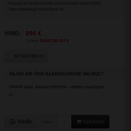
Hawaii3 järelmaks kehtib ostukorvidele alates 300€.
Teenusepakkuja Holm Bank AS.
HIND:
896 €
1299 €
SÄÄSTAD 403 €
M (165-180cm)
VAJAD ABI ÕIGE RAAMISUURUSE VALIKUL?
HAWAII aitab. Natuke mõõtmist - rohkem naudingut!
Võrdle
Ostukorvi
Kogus