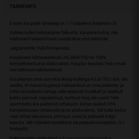
TARNEINFO
E-poes kaupade tarneaeg on 1-7 tööpäeva (keskmine 3).
Valides kulleri helistatakse Teile ette. Kaupade kohta, mis
mahuvad Pakiautomaati saadetakse sms telefonile.
Jalgratastele TASUTA kojuvedu.
Kauplusest kättesaadavad JALGRATTAD on 100%
komplekteeritud ja sõiduvalmis. Kauplus teavitab Teid e-maili
teel tellimuse valmisolekust.
Kui plaanite oma uue ratta ikkagi kulleriga KOJU TELLIDA, siis
teadke, et Hawaii kogenud mehaanikud on oma pisikeste- ja
mitte nii pisikeste kätega selle eelnevalt hoolikalt ja täielikult
kokku pannud, reguleerinud, testinud ning siis uuesti Teile
saatmiseks ära pakkinud rattakasti. Ratas saabub 95%
komplektsuses rattakastis ja on sõiduvalmis. Teil tuleb kodus
vaid rattad alla panna, juhtraud, sadul ja pedaalid külge
keerata. NB! Kõikidel mudelitel ei ole pedaale komplektis. (v.t
tootepilti)
Kokkupaneku video leiad ->
E-poe ratta kokkupanek
<-