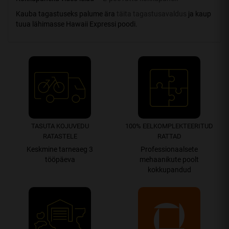
Kauba tagastuseks palume ära
täita tagastusavaldus
ja kaup
tuua lähimasse Hawaii Expressi poodi.
TASUTA KOJUVEDU
100% EEL­­­­KOMPLEK­TEERITUD
RATASTELE
RATTAD
Keskmine tarneaeg 3
Professionaalsete
tööpäeva
mehaanikute poolt
kokkupandud