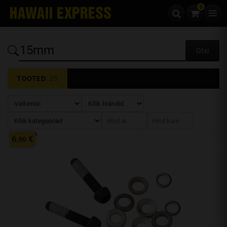
0
Liigu edasi sisu juurde
6
€
,90