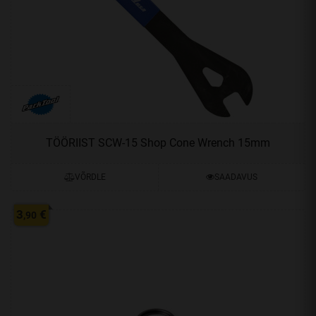
TÖÖRIIST SCW-15 Shop Cone Wrench 15mm
VÕRDLE
SAADAVUS
3
€
,90