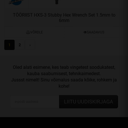
TÖÖRIIST HXS-3 Stubby Hex Wrench Set 1.5mm to
6mm
VÕRDLE
SAADAVUS
Oled alati esimene, kes teab vingetest soodukatest,
kauba saabumisest, tehnikaimedest.
Jussst nimelt! Sinu võimalus saada kõike, rohkem ja
kohe!
LIITU UUDISKIRJAGA