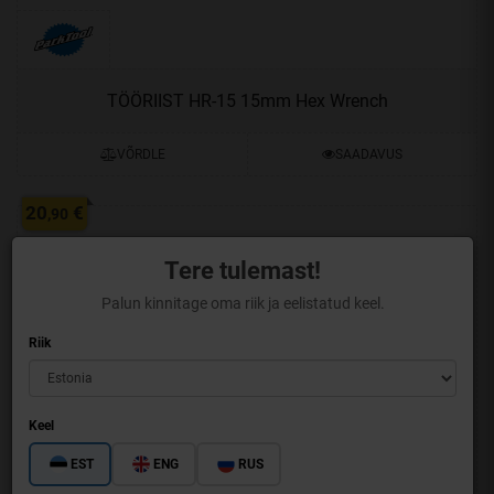
TÖÖRIIST HR-15 15mm Hex Wrench
VÕRDLE
SAADAVUS
20
€
,90
Tere tulemast!
Palun kinnitage oma riik ja eelistatud keel.
Riik
Keel
EST
ENG
RUS