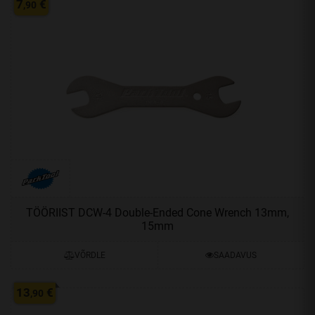
7
€
,90
TÖÖRIIST DCW-4 Double-Ended Cone Wrench 13mm,
15mm
VÕRDLE
SAADAVUS
13
€
,90