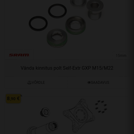
15mm
Vända kinnitus polt Self-Extr GXP M15/M22
VÕRDLE
SAADAVUS
8
€
,90