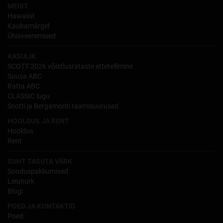
MEIST
Hawaiist
Kaubamärgid
Ühisveeremised
KASULIK
SCOTT 2026 võistlusrataste ettetellimine
Suusa ABC
Ratta ABC
CLASSIC lugu
Scotti ja Bergamonti raamisuurused
HOOLDUS JA RENT
Hooldus
Rent
SUHT TASUTA VÄRK
Sooduspakkumised
Leiunurk
Blogi
POED JA KONTAKTID
Poed