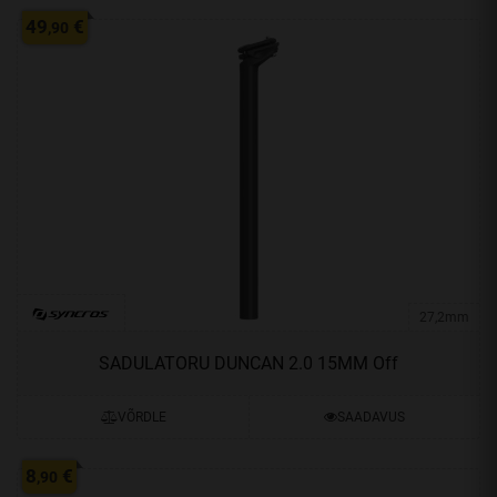
49
€
,90
27,2mm
SADULATORU DUNCAN 2.0 15MM Off
VÕRDLE
SAADAVUS
8
€
,90