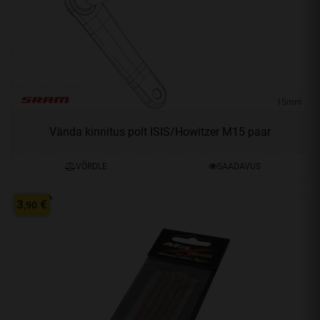
15mm
Vända kinnitus polt ISIS/Howitzer M15 paar
VÕRDLE
SAADAVUS
3
€
,90