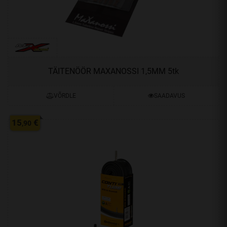
TÄITENÖÖR MAXANOSSI 1,5MM 5tk
VÕRDLE
SAADAVUS
15
€
,90