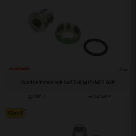
15mm
Vända kinnitus polt Self-Extr M15/M22 GXP
VÕRDLE
SAADAVUS
18
€
,90