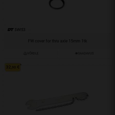
FW cover for thru axle 15mm 1tk
VÕRDLE
SAADAVUS
32
€
,90