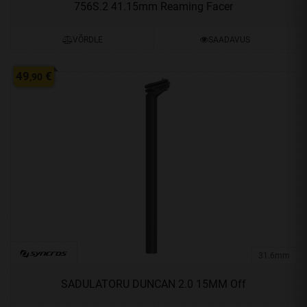
756S.2 41.15mm Reaming Facer
VÕRDLE
SAADAVUS
49
€
,90
31.6mm
SADULATORU DUNCAN 2.0 15MM Off