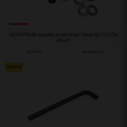
KETASPIDURI adapteri poldid kmpl 15mm SS T25 Flat
Mount
VÕRDLE
SAADAVUS
39
€
,90