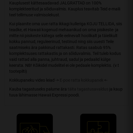
Kauplusest kättesaadavad JALGRATTAD on 100%
komplekteeritud ja sõiduvalmis. Kauplus teavitab Teid e-maili
teel tellimuse valmisolekust.
Kui plaanite oma uue ratta ikkagi kulleriga KOJU TELLIDA, siis
teadke, et Hawaii kogenud mehaanikud on oma pisikeste- ja
mitte nii pisikeste kätega selle eelnevalt hoolikalt ja täielikult
kokku pannud, reguleerinud, testinud ning siis uuesti Teile
saatmiseks ära pakkinud rattakasti. Ratas saabub 95%
komplektsuses rattakastis ja on sõiduvalmis. Teil tuleb kodus
vaid rattad alla panna, juhtraud, sadul ja pedaalid külge
keerata. NB! Kõikidel mudelitel ei ole pedaale komplektis. (v.t
tootepilti)
Kokkupaneku video leiad ->
E-poe ratta kokkupanek
<-
Kauba tagastuseks palume ära
täita tagastusavaldus
ja kaup
tuua lähimasse Hawaii Expressi poodi.