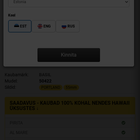
Keel
EST
ENG
RUS
Kinnita
PORTLAND 55MM
Kaubamärk:
BASIL
Mudel:
50422
Sildid:
PORTLAND
55mm
SAADAVUS - KAUBAD 100% KOHAL NENDES HAWAII
ÜKSUSTES ↓
PIRITA
AL MARE