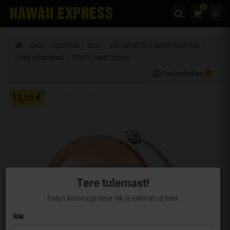
0
Liigu edasi sisu juurde
Otsi
TOOTED
Suvi
JALGRATTA LISA­­VARUSTUS
Jalgrattakellad
PORTLAND 55mm
Tootevõrdlus
0
12
€
,90
Tere tulemast!
Palun kinnitage oma riik ja eelistatud keel.
Riik