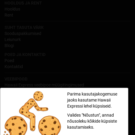
HOOLDUS JA RENT
Hooldus
Rent
SUHT TASUTA VÄRK
Sooduspakkumised
Leiunurk
Blogi
POED JA KONTAKTID
Poed
Kontaktid
VEEBIPOOD
Hawaii Express veebipoe müügitingimused
Isikuandmete töötlemine
Parima kasutajakogemuse
Kauba tagastamine
jaoks kasutame Hawaii
Hawaii järelmaks
Expressi lehel küpsiseid.
Hawaii3 - maksa kolmes osas lisakuludeta
Valides "Nõustun", annad
MINU HAWAII
nõusoleku kõikide küpsiste
Minu konto
kasutamiseks.
Tellimuste ajalugu