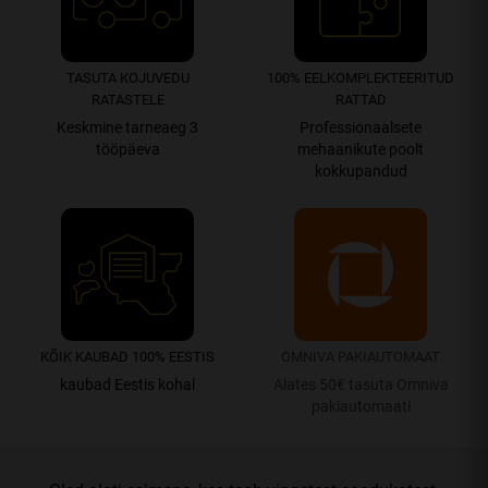
TASUTA KOJUVEDU
100% EEL­­­­KOMPLEK­TEERITUD
RATASTELE
RATTAD
Keskmine tarneaeg 3
Professionaalsete
tööpäeva
mehaanikute poolt
kokkupandud
KÕIK KAUBAD 100% EESTIS
OMNIVA PAKIAUTOMAAT
kaubad Eestis kohal
Alates 50€ tasuta Omniva
pakiautomaati