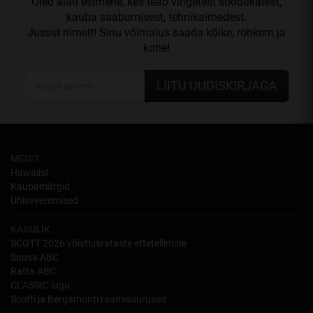
Oled alati esimene, kes teab vingetest soodukatest,
kauba saabumisest, tehnikaimedest.
Jussst nimelt! Sinu võimalus saada kõike, rohkem ja
kohe!
LIITU UUDISKIRJAGA
MEIST
Hawaiist
Kaubamärgid
Ühisveeremised
KASULIK
SCOTT 2026 võistlusrataste ettetellimine
Suusa ABC
Ratta ABC
CLASSIC lugu
Scotti ja Bergamonti raamisuurused