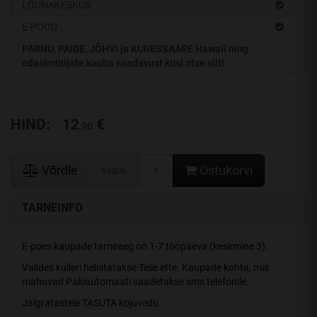
LÕUNAKESKUS
E-POOD
PÄRNU, PAIDE, JÕHVI ja KURESSAARE Hawaii ning
edasimüüjate kauba saadavust küsi otse siit!
HIND:
12
€
,90
Võrdle
Ostukorvi
Kogus
TARNEINFO
E-poes kaupade tarneaeg on 1-7 tööpäeva (keskmine 3).
Valides kulleri helistatakse Teile ette. Kaupade kohta, mis
mahuvad Pakiautomaati saadetakse sms telefonile.
Jalgratastele TASUTA kojuvedu.