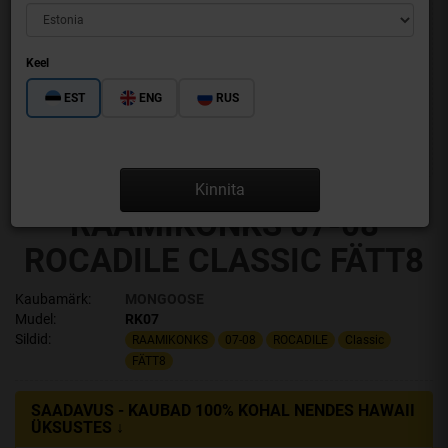
Keel
EST
ENG
RUS
Kinnita
RAAMIKONKS 07-08
ROCADILE CLASSIC FÄTT8
Kaubamärk:
MONGOOSE
Mudel:
RK07
Sildid:
RAAMIKONKS
07-08
ROCADILE
Classic
FÄTT8
SAADAVUS - KAUBAD 100% KOHAL NENDES HAWAII
ÜKSUSTES ↓