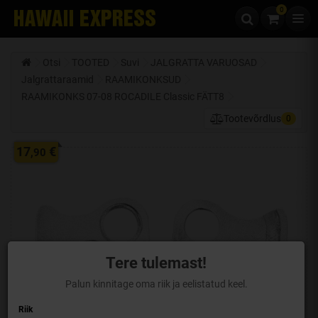
0
Liigu edasi sisu juurde
Otsi
TOOTED
Suvi
JALGRATTA VARUOSAD
Jalgrattaraamid
RAAMIKONKSUD
RAAMIKONKS 07-08 ROCADILE Classic FÄTT8
Tootevõrdlus
0
17
€
,90
Tere tulemast!
Palun kinnitage oma riik ja eelistatud keel.
Riik