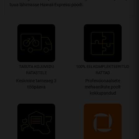
tuua lähimasse Hawaii Expressi poodi.
TASUTA KOJUVEDU
100% EEL­­­­KOMPLEK­TEERITUD
RATASTELE
RATTAD
Keskmine tarneaeg 3
Professionaalsete
tööpäeva
mehaanikute poolt
kokkupandud