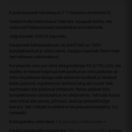
E-poes kaupade tarneaeg on 1-7 tööpäeva (keskmine 3).
Valides kulleri helistatakse Teile ette. Kaupade kohta, mis
mahuvad Pakiautomaati saadetakse sms telefonile.
Jalgratastele TASUTA kojuvedu.
Kauplusest kättesaadavad JALGRATTAD on 100%
komplekteeritud ja sõiduvalmis. Kauplus teavitab Teid e-maili
teel tellimuse valmisolekust.
Kui plaanite oma uue ratta ikkagi kulleriga KOJU TELLIDA, siis
teadke, et Hawaii kogenud mehaanikud on oma pisikeste- ja
mitte nii pisikeste kätega selle eelnevalt hoolikalt ja täielikult
kokku pannud, reguleerinud, testinud ning siis uuesti Teile
saatmiseks ära pakkinud rattakasti. Ratas saabub 95%
komplektsuses rattakastis ja on sõiduvalmis. Teil tuleb kodus
vaid rattad alla panna, juhtraud, sadul ja pedaalid külge
keerata. NB! Kõikidel mudelitel ei ole pedaale komplektis. (v.t
tootepilti)
Kokkupaneku video leiad ->
E-poe ratta kokkupanek
<-
Kauba tagastuseks palume ära
täita tagastusavaldus
ja kaup