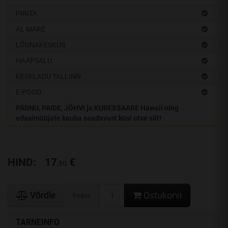
PIRITA
AL MARE
LÕUNAKESKUS
HAAPSALU
KESKLADU TALLINN
E-POOD
PÄRNU, PAIDE, JÕHVI ja KURESSAARE Hawaii ning
edasimüüjate kauba saadavust küsi otse siit!
HIND:
17
€
,90
Võrdle
Ostukorvi
Kogus
TARNEINFO