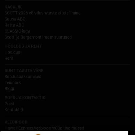
KASULIK
SCOTT 2026 võistlusrataste ettetellimine
Suusa ABC
Ratta ABC
CLASSIC lugu
Scotti ja Bergamonti raamisuurused
HOOLDUS JA RENT
Hooldus
Rent
SUHT TASUTA VÄRK
Sooduspakkumised
Leiunurk
Blogi
POED JA KONTAKTID
Poed
Kontaktid
VEEBIPOOD
Hawaii Express veebipoe müügitingimused
Isikuandmete töötlemine