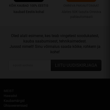
KÕIK KAUBAD 100% EESTIS
OMNIVA PAKIAUTOMAAT
kaubad Eestis kohal
Alates 50€ tasuta Omniva
pakiautomaati
Oled alati esimene, kes teab vingetest soodukatest,
kauba saabumisest, tehnikaimedest.
Jussst nimelt! Sinu võimalus saada kõike, rohkem ja
kohe!
LIITU UUDISKIRJAGA
MEIST
Hawaiist
Kaubamärgid
Ühisveeremised