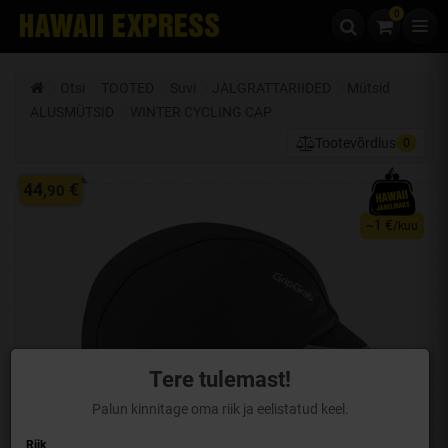
0
Liigu edasi sisu juurde
Otsi
TOOTED
Suvi
JALGRATTA­RIIDED
Mütsid
ALUSMÜTSID
WINTER CYCLING CAP
Tootevõrdlus
0
44
€
,90
1 €
~
/kuu
Tere tulemast!
Palun kinnitage oma riik ja eelistatud keel.
Riik