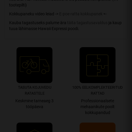
tootepilti)
Kokkupaneku video leiad ->
E-poe ratta kokkupanek
<-
Kauba tagastuseks palume ära
täita tagastusavaldus
ja kaup
tuua lähimasse Hawaii Expressi poodi.
TASUTA KOJUVEDU
100% EEL­­­­KOMPLEK­TEERITUD
RATASTELE
RATTAD
Keskmine tarneaeg 3
Professionaalsete
tööpäeva
mehaanikute poolt
kokkupandud