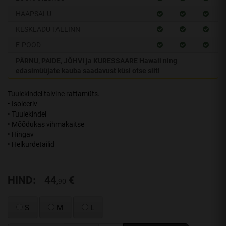
HAAPSALU
KESKLADU TALLINN
E-POOD
PÄRNU, PAIDE, JÕHVI ja KURESSAARE Hawaii ning
edasimüüjate kauba saadavust küsi otse siit!
Tuulekindel talvine rattamüts.
• Isoleeriv
• Tuulekindel
• Mõõdukas vihmakaitse
• Hingav
• Helkurdetailid
HIND:
44
€
,90
S
M
L