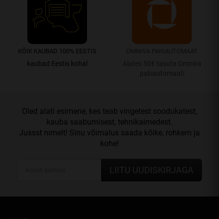
KÕIK KAUBAD 100% EESTIS
OMNIVA PAKIAUTOMAAT
kaubad Eestis kohal
Alates 50€ tasuta Omniva
pakiautomaati
Oled alati esimene, kes teab vingetest soodukatest,
kauba saabumisest, tehnikaimedest.
Jussst nimelt! Sinu võimalus saada kõike, rohkem ja
kohe!
LIITU UUDISKIRJAGA