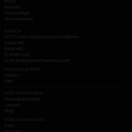
MEIST
Hawaiist
Kaubamärgid
Ühisveeremised
KASULIK
SCOTT 2026 võistlusrataste ettetellimine
Suusa ABC
Ratta ABC
CLASSIC lugu
Scotti ja Bergamonti raamisuurused
HOOLDUS JA RENT
Hooldus
Rent
SUHT TASUTA VÄRK
Sooduspakkumised
Leiunurk
Blogi
POED JA KONTAKTID
Poed
Kontaktid