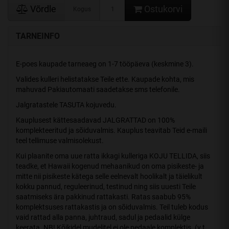
Võrdle
Ostukorvi
Kogus
TARNEINFO
E-poes kaupade tarneaeg on 1-7 tööpäeva (keskmine 3).
Valides kulleri helistatakse Teile ette. Kaupade kohta, mis
mahuvad Pakiautomaati saadetakse sms telefonile.
Jalgratastele TASUTA kojuvedu.
Kauplusest kättesaadavad JALGRATTAD on 100%
komplekteeritud ja sõiduvalmis. Kauplus teavitab Teid e-maili
teel tellimuse valmisolekust.
Kui plaanite oma uue ratta ikkagi kulleriga KOJU TELLIDA, siis
teadke, et Hawaii kogenud mehaanikud on oma pisikeste- ja
mitte nii pisikeste kätega selle eelnevalt hoolikalt ja täielikult
kokku pannud, reguleerinud, testinud ning siis uuesti Teile
saatmiseks ära pakkinud rattakasti. Ratas saabub 95%
komplektsuses rattakastis ja on sõiduvalmis. Teil tuleb kodus
vaid rattad alla panna, juhtraud, sadul ja pedaalid külge
keerata. NB! Kõikidel mudelitel ei ole pedaale komplektis. (v.t